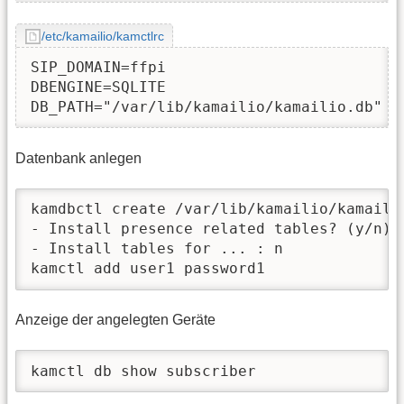
/etc/kamailio/kamctlrc
SIP_DOMAIN=ffpi

DBENGINE=SQLITE

DB_PATH="/var/lib/kamailio/kamailio.db"
Datenbank anlegen
kamdbctl create /var/lib/kamailio/kamailio
- Install presence related tables? (y/n): 
- Install tables for ... : n

kamctl add user1 password1
Anzeige der angelegten Geräte
kamctl db show subscriber