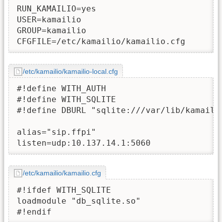
RUN_KAMAILIO=yes

USER=kamailio

GROUP=kamailio   

CFGFILE=/etc/kamailio/kamailio.cfg
/etc/kamailio/kamailio-local.cfg
#!define WITH_AUTH

#!define WITH_SQLITE

#!define DBURL "sqlite:///var/lib/kamailio
alias="sip.ffpi"

listen=udp:10.137.14.1:5060
/etc/kamailio/kamailio.cfg
#!ifdef WITH_SQLITE

loadmodule "db_sqlite.so"

#!endif