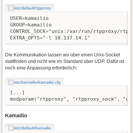
/etc/default/rtpproxy
USER=kamailio

GROUP=kamailio

CONTROL_SOCK="unix:/var/run/rtpproxy/rtppr
EXTRA_OPTS="-l 10.137.14.1"
Die Kommunikation lassen wir über einen Unix-Socket
stattfinden und nicht wie im Standard über UDP. Dafür ist
noch eine Anpassung erforderlich:
/etc/kamailio/kamailio.cfg
[...]

modparam("rtpproxy", "rtpproxy_sock", "un
Kamailio
/etc/default/kamailio