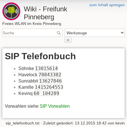
zum Inhalt springen
Wiki - Freifunk
Pinneberg
Freies WLAN im Kreis Pinneberg
>
SIP Telefonbuch
13015614
Söhnke
70843302
Havelock
13627846
Sunrabbit
1415264553
Kamille
60 104289
Kevinq
Vorwahlen siehe
SIP Vorwahlen
sip_telefonbuch.txt
· Zuletzt geändert:
13.12.2015 18:42
von
kevin