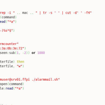
rep -i "
..
 mac 
..
" | tr -s ' ' | cut -d' ' -f4"
(
command
)
ead
(
"*a"
)
-)%s*$"
)
rmcounter"
:3a:0b:3e:72"
)
seen
:
sub
(
1
,
-
2
)
)
or
1000
terfile
)
then
terfile
,
"w"
)
muser@srv01.ffpi ./alarmmail.sh"
open
(
command
)
le
:
read
(
"*a"
)