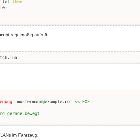
ile
)
then
le
)
ript regelmäßig aufruft
tch.lua
egung"
 mustermann
@
example.com 
<< EOF

rd gerade bewegt.

WLANs im Fahrzeug.