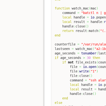
function
 watch_mac
(
mac
)
    command 
=
"batctl n | g
local
 handle 
=
io
.
popen
local
 result 
=
 handle
:
r
    handle
:
close
(
)
return
 result
:
match
(
"(.
end
counterfile 
=
"/var/run/ala
lastseen 
=
 watch_mac
(
"a2:1b
age_seconds 
=
tonumber
(
last
if
 age_seconds 
>
30
then
if
not
 file_exists
(
coun
        file 
=
io.open
(
coun
        file
:
write
(
"1"
)
        file
:
close
(
)
        command 
=
"ssh alar
local
 handle 
=
io
.
p
local
 result 
=
 hand
        handle
:
close
(
)
end
else