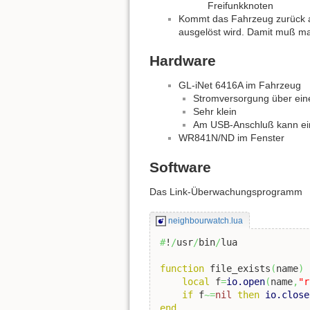
Freifunkknoten
Kommt das Fahrzeug zurück au
ausgelöst wird. Damit muß ma
Hardware
GL-iNet 6416A im Fahrzeug
Stromversorgung über ein
Sehr klein
Am USB-Anschluß kann ei
WR841N/ND im Fenster
Software
Das Link-Überwachungsprogramm
neighbourwatch.lua
#
!
/
usr
/
bin
/
lua

function
 file_exists
(
name
)
local
 f
=
io.open
(
name
,
"r
if
 f
~=
nil
then
io.close
end