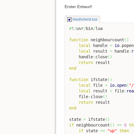
Erster Entwurf:
meshcheck.lua
#
!
/
usr
/
bin
/
lua

function
 neighbourcount
(
)
local
 handle 
=
io
.
popen
local
 result 
=
 handle
:
r
    handle
:
close
(
)
return
end
function
 ifstate
(
)
local
 file 
=
io.open
(
"/
local
 result 
=
 file
:
rea
    file
:
close
(
)
return
end
state 
=
 ifstate
(
)
if
 neighbourcount
(
)
==
0
th
if
 state 
==
"up"
then