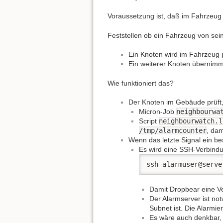
Voraussetzung ist, daß im Fahrzeug 
Feststellen ob ein Fahrzeug von se
Ein Knoten wird im Fahrzeug p
Ein weiterer Knoten übernim
Wie funktioniert das?
Der Knoten im Gebäude prüft,
Micron-Job
neighbourwa
Script
neighbourwatch.l
/tmp/alarmcounter
, dam
Wenn das letzte Signal ein be
Es wird eine SSH-Verbindu
ssh alarmuser@serve
Damit Dropbear eine Ve
Der Alarmserver ist no
Subnet ist. Die Alarmie
Es wäre auch denkbar, 