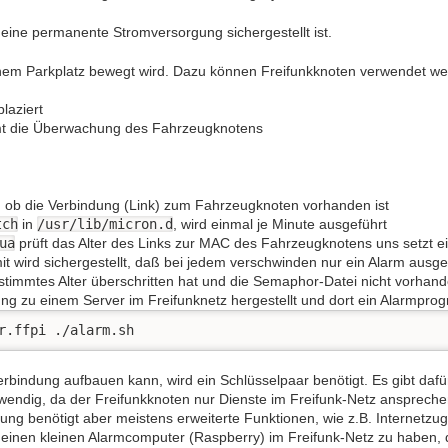
eine permanente Stromversorgung sichergestellt ist.
inem Parkplatz bewegt wird. Dazu können Freifunkknoten verwendet we
laziert
mt die Überwachung des Fahrzeugknotens
 ob die Verbindung (Link) zum Fahrzeugknoten vorhanden ist
tch
in
/usr/lib/micron.d
, wird einmal je Minute ausgeführt
ua
prüft das Alter des Links zur MAC des Fahrzeugknotens uns setzt 
it wird sichergestellt, daß bei jedem verschwinden nur ein Alarm ausge
stimmtes Alter überschritten hat und die Semaphor-Datei nicht vorhande
ng zu einem Server im Freifunknetz hergestellt und dort ein Alarmpro
r.ffpi ./alarm.sh
rbindung aufbauen kann, wird ein Schlüsselpaar benötigt. Es gibt da
twendig, da der Freifunkknoten nur Dienste im Freifunk-Netz ansprechen
rung benötigt aber meistens erweiterte Funktionen, wie z.B. Internetzug
einen kleinen Alarmcomputer (Raspberry) im Freifunk-Netz zu haben, d