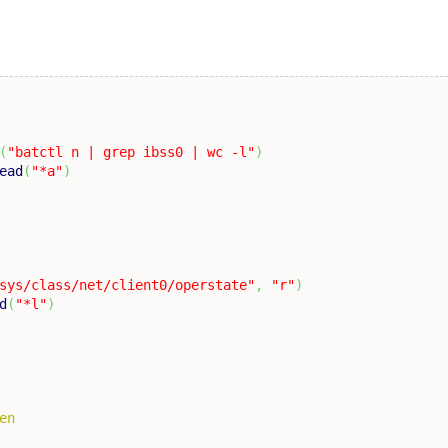
(
"batctl n | grep ibss0 | wc -l"
)
ead
(
"*a"
)
sys/class/net/client0/operstate"
,
"r"
)
d
(
"*l"
)
en