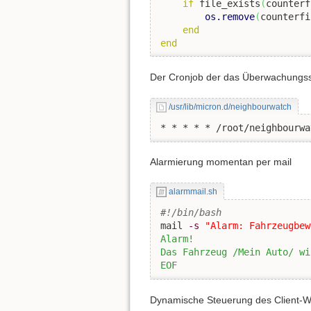
if
 file_exists
(
counterf
os.remove
(
counterfi
end
end
Der Cronjob der das Überwachungssc
/usr/lib/micron.d/neighbourwatch
* * * * * /root/neighbourwa
Alarmierung momentan per mail
alarmmail.sh
#!/bin/bash
mail 
-s
"Alarm: Fahrzeugbew
Alarm!

Das Fahrzeug /Mein Auto/ wi
EOF
Dynamische Steuerung des Client-