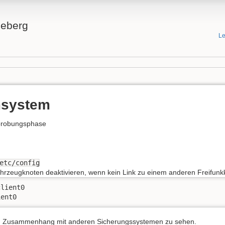
neberg
Le
msystem
rprobungsphase
etc/config
ahrzeugknoten deaktivieren, wenn kein Link zu einem anderen Freifunkk
lient0

ient0
 im Zusammenhang mit anderen Sicherungssystemen zu sehen.