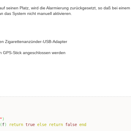
f seinen Platz, wird die Alarmierung zurückgesetzt, so daß bei einem 
n das System nicht manuell aktivieren.
en Zigarettenanzünder-USB-Adapter
n GPS-Stick angeschlossen werden
"
)
(
f
)
return
true
else
return
false
end