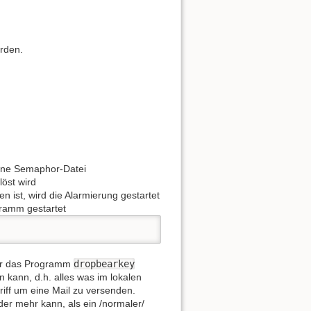
rden.
Nach oben
eine Semaphor-Datei
Links hierher
löst wird
n ist, wird die Alarmierung gestartet
gramm gestartet
Ältere Versionen
für das Programm
dropbearkey
 kann, d.h. alles was im lokalen
riff um eine Mail zu versenden.
er mehr kann, als ein /normaler/