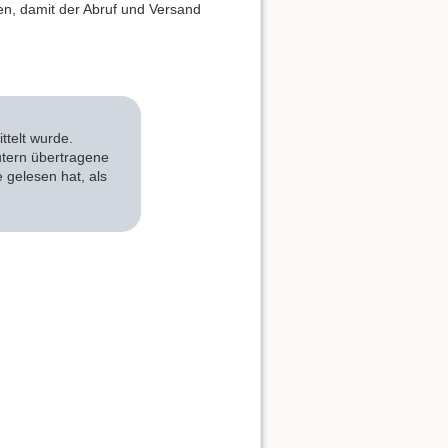
n, damit der Abruf und Versand
Nach oben
ttelt wurde.
utern übertragene
 gelesen hat, als
Links hierher
Ältere Versionen