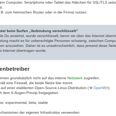
em Computer, Smartphone oder Tablet das Häkchen für SSL/TLS setze
d.
B. zum heimischen Router oder in die Firma) nutzen.
tet beim Surfen „Verbindung verschlüsselt“
die Du ansiehst, wurde verschlüsselt, bevor sie über das lnternet übermi
elung macht es für unberechtigte Personen schwierig, zwischen Comp
nen anzusehen. Daher ist es unwahrscheinlich, dass jemand diese Seite
s lnternet übertragen wurde.
enbetreiber
nnen grundsätzlich nicht auf das interne
Netzwerk
zugreifen.
lt eine Firewall, die beide Netze klar trennt.
 auf einer etablierten Open-Source-Linux-Distribution (
OpenWrt
).
 dem 6-Augen-Prinzip freigegeben.
be: experimental, beta, stable
chanismen der eigenen Infrastruktur verwenden: