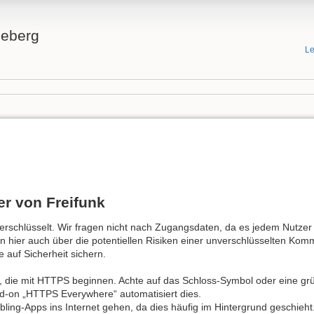
neberg
Le
er von Freifunk
rschlüsselt. Wir fragen nicht nach Zugangsdaten, da es jedem Nutzer 
ten hier auch über die potentiellen Risiken einer unverschlüsselten Kom
 auf Sicherheit sichern.
, die mit HTTPS beginnen. Achte auf das Schloss-Symbol oder eine grü
dd-on „HTTPS Everywhere“ automatisiert dies.
ebling-Apps ins Internet gehen, da dies häufig im Hintergrund geschieht