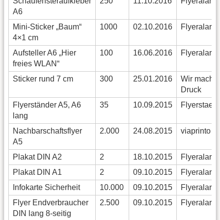
Schaufensteraufkleber
250
11.10.2016
Flyeralarm
A6
Mini-Sticker „Baum“
1000
02.10.2016
Flyeralarm
4×1 cm
Aufsteller A6 „Hier
100
16.06.2016
Flyeralarm
freies WLAN“
Sticker rund 7 cm
300
25.01.2016
Wir mache
Druck
Flyerständer A5, A6
35
10.09.2015
Flyerstaen
lang
Nachbarschaftsflyer
2.000
24.08.2015
viaprinto
A5
Plakat DIN A2
2
18.10.2015
Flyeralarm
Plakat DIN A1
2
09.10.2015
Flyeralarm
Infokarte Sicherheit
10.000
09.10.2015
Flyeralarm
Flyer Endverbraucher
2.500
09.10.2015
Flyeralarm
DIN lang 8-seitig