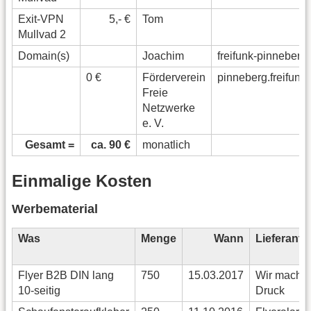
Exit-VPN
5,- €
Tom
Mullvad 2
Domain(s)
Joachim
freifunk-pinneberg
0 €
Förderverein
pinneberg.freifunk.
Freie
Netzwerke
e. V.
Gesamt =
ca. 90 €
monatlich
Einmalige Kosten
Werbematerial
Was
Menge
Wann
Lieferant
Flyer B2B DIN lang
750
15.03.2017
Wir mache
10-seitig
Druck