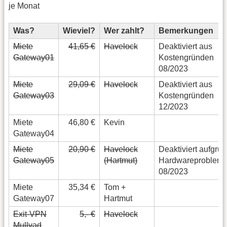
je Monat
Was?
Wieviel?
Wer zahlt?
Bemerkungen
Miete
41,65 €
Havelock
Deaktiviert aus
Gateway01
Kostengründen
08/2023
Miete
29,09 €
Havelock
Deaktiviert aus
Gateway03
Kostengründen
12/2023
Miete
46,80 €
Kevin
Gateway04
Miete
20,90 €
Havelock
Deaktiviert aufgru
Gateway05
(Hartmut)
Hardwareproblem
08/2023
Miete
35,34 €
Tom +
Gateway07
Hartmut
Exit-VPN
5,- €
Havelock
Mullvad