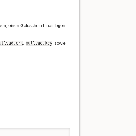
Quelltext anzeigen
ken, einen Geldschein hineinlegen.
ullvad.crt
,
mullvad.key
, sowie