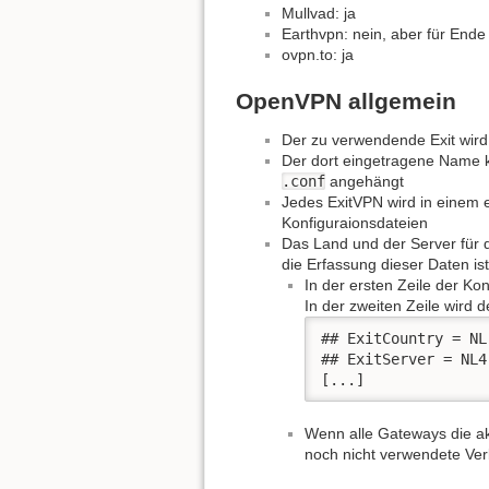
Mullvad: ja
Earthvpn: nein, aber für End
ovpn.to: ja
OpenVPN allgemein
Der zu verwendende Exit wird
Der dort eingetragene Name k
.conf
angehängt
Jedes ExitVPN wird in einem e
Konfiguraionsdateien
Das Land und der Server für d
die Erfassung dieser Daten is
In der ersten Zeile der Kon
In der zweiten Zeile wird
## ExitCountry = NL

## ExitServer = NL4

[...]
Wenn alle Gateways die ak
noch nicht verwendete Ve