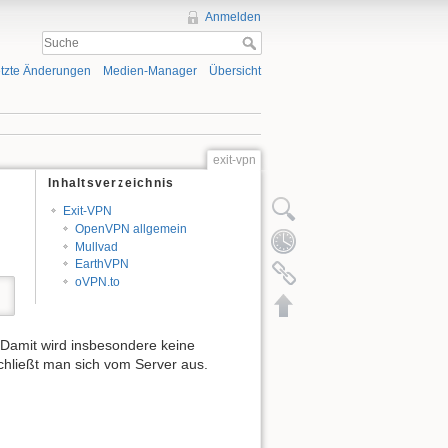
Anmelden
tzte Änderungen
Medien-Manager
Übersicht
exit-vpn
Inhaltsverzeichnis
Exit-VPN
OpenVPN allgemein
Mullvad
EarthVPN
oVPN.to
t. Damit wird insbesondere keine
schließt man sich vom Server aus.