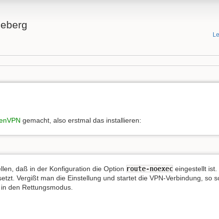
neberg
Le
enVPN
gemacht, also erstmal das installieren:
len, daß in der Konfiguration die Option
route-noexec
eingestellt is
etzt. Vergißt man die Einstellung und startet die VPN-Verbindung, so 
n in den Rettungsmodus.