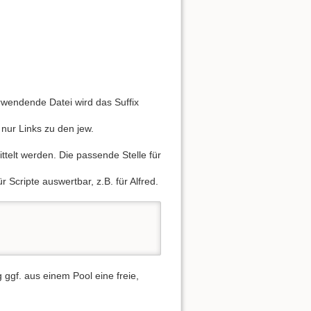
Nach oben
erwendende Datei wird das Suffix
nur Links zu den jew.
telt werden. Die passende Stelle für
Links hierher
 Scripte auswertbar, z.B. für Alfred.
Ältere Versionen
ggf. aus einem Pool eine freie,