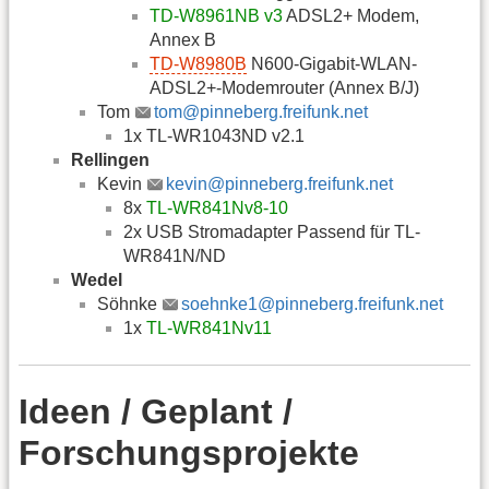
TD-W8961NB v3
ADSL2+ Modem,
Annex B
TD-W8980B
N600-Gigabit-WLAN-
ADSL2+-Modemrouter (Annex B/J)
Tom
tom@pinneberg.freifunk.net
1x TL-WR1043ND v2.1
Rellingen
Kevin
kevin@pinneberg.freifunk.net
8x
TL-WR841Nv8-10
2x USB Stromadapter Passend für TL-
WR841N/ND
Wedel
Söhnke
soehnke1@pinneberg.freifunk.net
1x
TL-WR841Nv11
Ideen / Geplant /
Forschungsprojekte