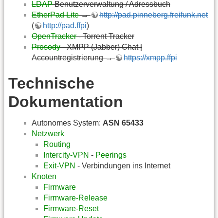
LDAP
Benutzerverwaltung / Adressbuch
EtherPad Lite
→
http://pad.pinneberg.freifunk.net
(
http://pad.ffpi
)
OpenTracker
- Torrent Tracker
Prosody
- XMPP (Jabber) Chat |
Accountregistrierung →
https://xmpp.ffpi
Technische
Dokumentation
Autonomes System:
ASN 65433
Netzwerk
Routing
Intercity-VPN
-
Peerings
Exit-VPN
- Verbindungen ins Internet
Knoten
Firmware
Firmware-Release
Firmware-Reset