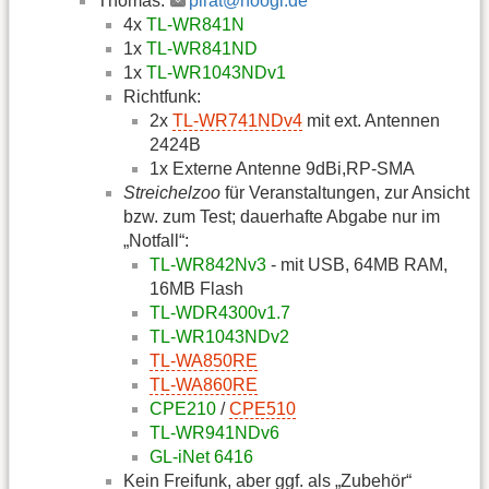
Thomas:
pirat@hoogi.de
4x
TL-WR841N
1x
TL-WR841ND
1x
TL-WR1043NDv1
Richtfunk:
2x
TL-WR741NDv4
mit ext. Antennen
2424B
1x Externe Antenne 9dBi,RP-SMA
Streichelzoo
für Veranstaltungen, zur Ansicht
bzw. zum Test; dauerhafte Abgabe nur im
„Notfall“:
TL-WR842Nv3
- mit USB, 64MB RAM,
16MB Flash
TL-WDR4300v1.7
TL-WR1043NDv2
TL-WA850RE
TL-WA860RE
CPE210
/
CPE510
TL-WR941NDv6
GL-iNet 6416
Kein Freifunk, aber ggf. als „Zubehör“